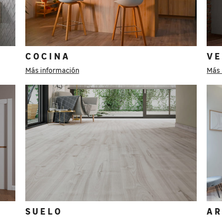
COCINA
V
Más información
Más 
SUELO
A