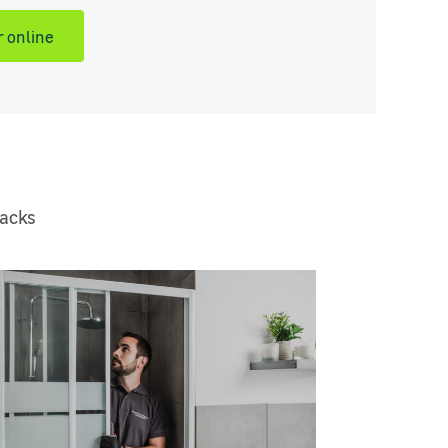
 online
packs